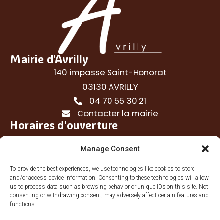
Mairie d'Avrilly
140 impasse Saint-Honorat
03130 AVRILLY
04 70 55 30 21
Contacter la mairie
Horaires d'ouverture
Lundi
: Fermé
Manage Consent
Mardi
: 09:00 – 12:00
To provide the best experiences, we use technologies like cookies to store
Mercredi
: Fermé
and/or access device information. Consenting to these technologies will allow
us to process data such as browsing behavior or unique IDs on this site. Not
Jeudi
: Fermé
consenting or withdrawing consent, may adversely affect certain features and
functions.
Vendredi
: 13:30 – 16:30